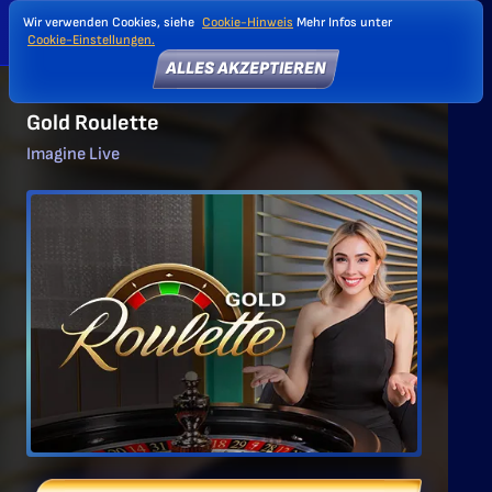
Wir verwenden Cookies, siehe
Cookie-Hinweis
Mehr Infos unter
Cookie-Einstellungen.
ALLES AKZEPTIEREN
Gold Roulette
Imagine Live