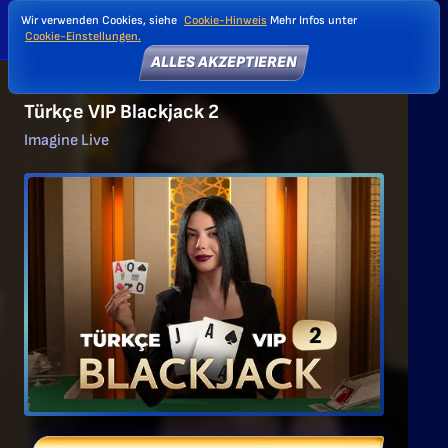
Wir verwenden Cookies, siehe
Cookie-Hinweis
Mehr Infos unter
Cookie-Einstellungen.
ALLES AKZEPTIEREN
Türkçe VIP Blackjack 2
Imagine Live