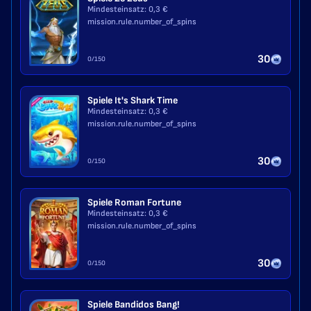
Mindesteinsatz: 0,3 €
mission.rule.number_of_spins
30
0/150
Spiele It's Shark Time
Mindesteinsatz: 0,3 €
mission.rule.number_of_spins
30
0/150
Spiele Roman Fortune
Mindesteinsatz: 0,3 €
mission.rule.number_of_spins
30
0/150
Spiele Bandidos Bang!