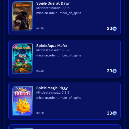
Spiele Duel at Dawn
Mindesteinsatz: 0,3 €
mission.rule.number_of_spins
30
0/150
Spiele Aqua Mafia
Mindesteinsatz: 0,3 €
mission.rule.number_of_spins
30
0/150
Spiele Magic Piggy
Mindesteinsatz: 0,3 €
mission.rule.number_of_spins
30
0/150