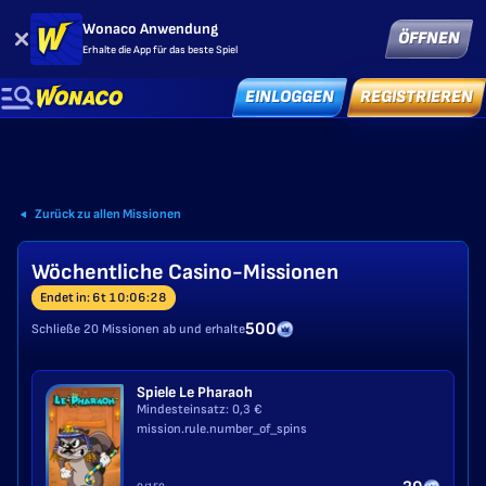
Wonaco Anwendung
ÖFFNEN
Erhalte die App für das beste Spiel
EINLOGGEN
REGISTRIEREN
Zurück zu allen Missionen
Wöchentliche Casino-Missionen
Endet in:
6t 10:06:28
500
Schließe 20 Missionen ab und erhalte
Spiele Le Pharaoh
Mindesteinsatz: 0,3 €
mission.rule.number_of_spins