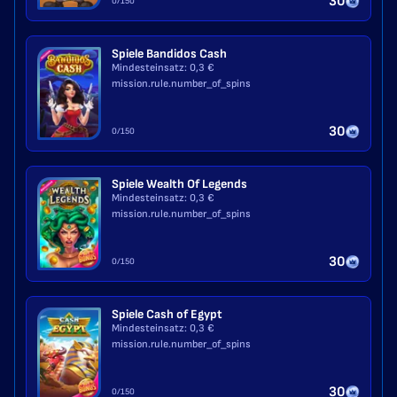
30
0/150
Spiele Bandidos Cash
Mindesteinsatz: 0,3 €
mission.rule.number_of_spins
30
0/150
Spiele Wealth Of Legends
Mindesteinsatz: 0,3 €
mission.rule.number_of_spins
30
0/150
Spiele Cash of Egypt
Mindesteinsatz: 0,3 €
mission.rule.number_of_spins
30
0/150