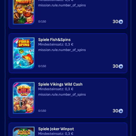
mission.rule.number_of_spins
30
0/150
Spiele Fish&Spins
Mindesteinsatz: 0,3 €
mission.rule.number_of_spins
30
0/150
Spiele Vikings Wild Cash
Mindesteinsatz: 0,3 €
mission.rule.number_of_spins
30
0/150
Spiele Joker Winpot
Mindesteinsatz: 0,3 €