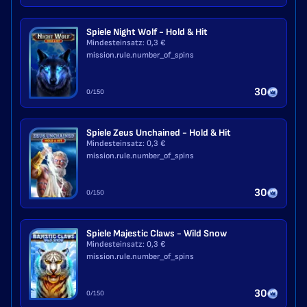
Spiele Night Wolf - Hold & Hit
Mindesteinsatz: 0,3 €
mission.rule.number_of_spins
30
0/150
Spiele Zeus Unchained - Hold & Hit
Mindesteinsatz: 0,3 €
mission.rule.number_of_spins
30
0/150
Spiele Majestic Claws - Wild Snow
Mindesteinsatz: 0,3 €
mission.rule.number_of_spins
30
0/150