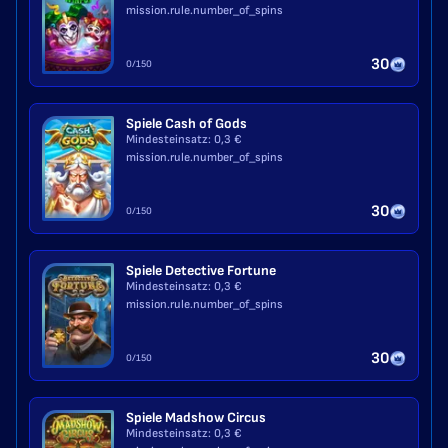
mission.rule.number_of_spins
30
0/150
Spiele Cash of Gods
Mindesteinsatz: 0,3 €
mission.rule.number_of_spins
30
0/150
Spiele Detective Fortune
Mindesteinsatz: 0,3 €
mission.rule.number_of_spins
30
0/150
Spiele Madshow Circus
Mindesteinsatz: 0,3 €