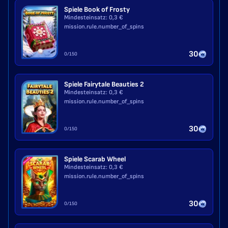
Spiele Book of Frosty
Mindesteinsatz: 0,3 €
mission.rule.number_of_spins
30
0/150
Spiele Fairytale Beauties 2
Mindesteinsatz: 0,3 €
mission.rule.number_of_spins
30
0/150
Spiele Scarab Wheel
Mindesteinsatz: 0,3 €
mission.rule.number_of_spins
30
0/150